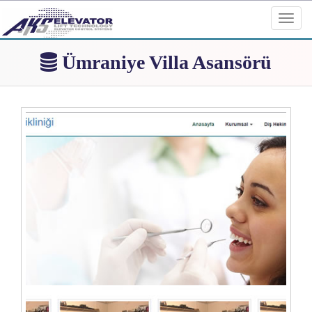
Toggl
navig
Ümraniye Villa Asansörü