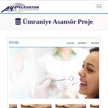
Toggl
navig
Ümraniye Asansör Proje