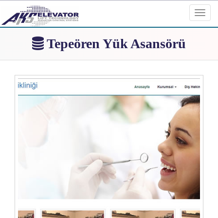
Toggl
navig
Tepeören Yük Asansörü