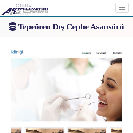
Toggl
navig
Tepeören Dış Cephe Asansörü