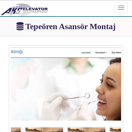
Toggl
navig
Tepeören Asansör Montaj