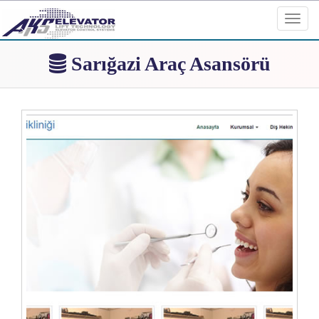
Toggl
navig
Sarığazi Araç Asansörü