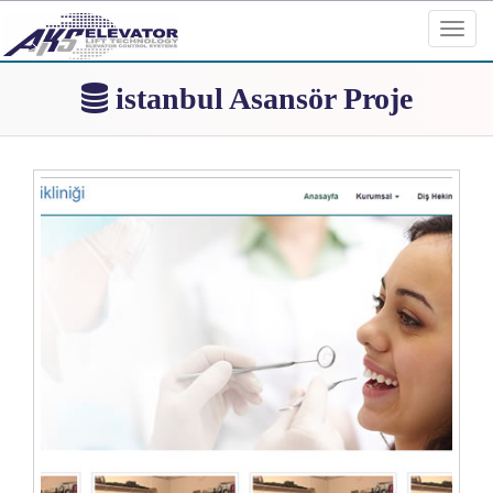
Toggl
navig
istanbul Asansör Proje