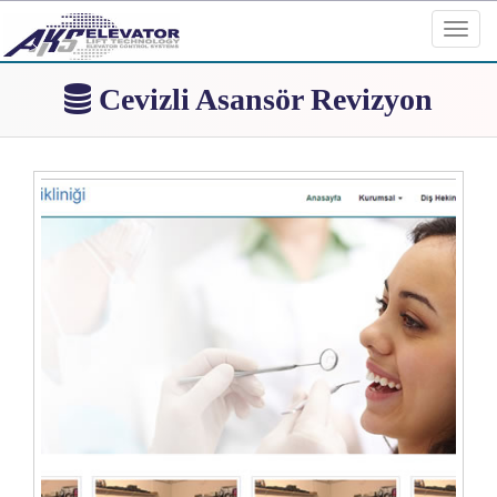
Toggl
navig
Cevizli Asansör Revizyon